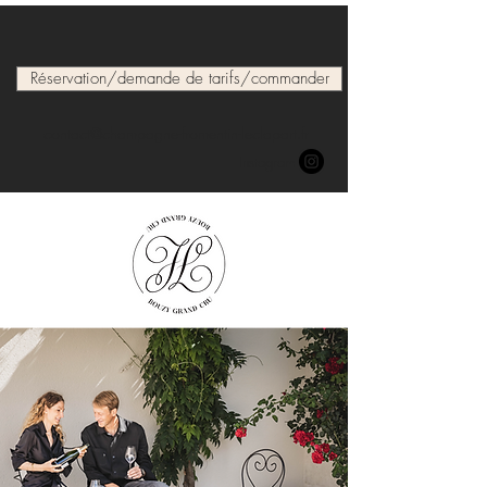
Réservation/demande de tarifs/commander
contact@champagne-fromentin-leclapart.fr
Instagram