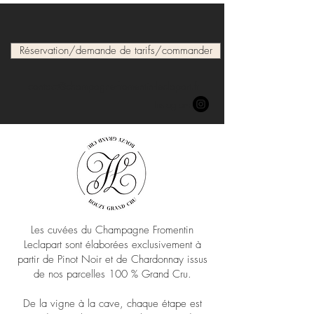
Réservation/demande de tarifs/commander
contact@champagne-fromentin-leclapart.fr
Instagram
Les cuvées du Champagne Fromentin
Leclapart sont élaborées exclusivement à
partir de Pinot Noir et de Chardonnay issus
de nos parcelles 100 % Grand Cru.
De la vigne à la cave, chaque étape est