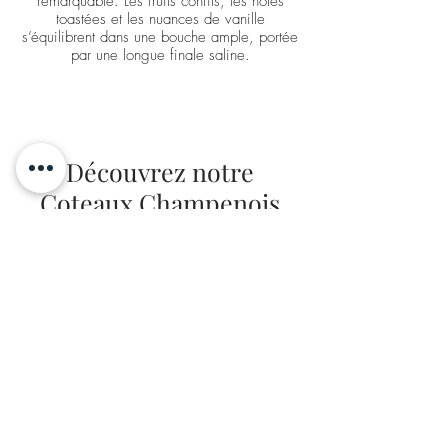
remarquable. Les fruits confits, les notes
toastées et les nuances de vanille
s’équilibrent dans une bouche ample, portée
par une longue finale saline.
Découvrez notre
Coteaux Champenois
Bouzy Rouge
Le Vin Des Sacres
Expression rare du Pinot Noir en vin
tranquille, ce Bouzy Rouge séduit par l’éclat
de son fruit et la finesse de sa structure. Une
bouche soyeuse, fraîche et délicatement
épicée.